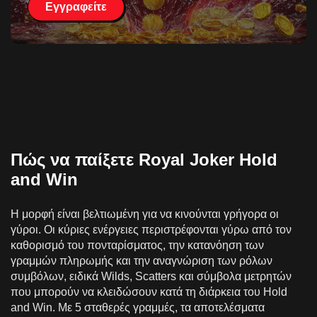
Εγγραφείτε
Πώς να παίξετε Royal Joker Hold
and Win
Η μορφή είναι βελτιωμένη για να κινούνται γρήγορα οι
γύροι. Οι κύριες ενέργειες περιστρέφονται γύρω από τον
καθορισμό του πονταρίσματος, την κατανόηση των
γραμμών πληρωμής και την αναγνώριση των ρόλων
συμβόλων, ειδικά Wilds, Scatters και σύμβολα μετρητών
που μπορούν να κλειδώσουν κατά τη διάρκεια του Hold
and Win. Με 5 σταθερές γραμμές, τα αποτελέσματα