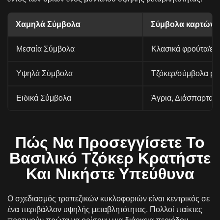
Χαμηλά Σύμβολα
Σύμβολα καρτών
Μεσαία Σύμβολα
Κλασικά φρούτα/εικ
Υψηλά Σύμβολα
Τζόκερ/σύμβολα p
Ειδικά Σύμβολα
Άγρια, Διάσπαρτα,
Πώς Να Προσεγγίσετε Το
Βασιλικό Τζόκερ Κρατήστε
Και Νικήστε Υπεύθυνα
Ο σχεδιασμός τραπεζικών κυκλοφοριών είναι κεντρικός σε
ένα περιβάλλον υψηλής μεταβλητότητας. Πολλοί παίκτες