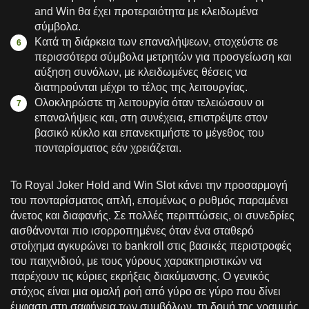
and Win θα έχει προτεραιότητα με κλειδωμένα
σύμβολα.
Κατά τη διάρκεια των επαναλήψεων, στοχεύστε σε
περισσότερα σύμβολα μετρητών για προσγείωση και
αύξηση συνόλων, με κλειδωμένες θέσεις να
διατηρούνται μέχρι το τέλος της λειτουργίας.
Ολοκληρώστε τη λειτουργία όταν τελειώσουν οι
επαναλήψεις και, στη συνέχεια, επιστρέψτε στον
βασικό κύκλο και επανεκτιμήστε το μέγεθος του
πονταρίσματος εάν χρειάζεται.
Το Royal Joker Hold and Win Slot κάνει την προσαρμογή
του πονταρίσματος απλή, επομένως ο ρυθμός παραμένει
άνετος και διαφανής. Σε πολλές περιπτώσεις, οι συνεδρίες
αισθάνονται πιο ισορροπημένες όταν ένα σταθερό
στοίχημα αγκυρώνει το bankroll στις βασικές περιστροφές
του παιχνιδιού, με τους γύρους χαρακτηριστικών να
παρέχουν τις κύριες εκρήξεις διακύμανσης. Ο γενικός
στόχος είναι μια ομαλή ροή από γύρο σε γύρο που δίνει
έμφαση στη σαφήνεια των συμβόλων, τη δομή της γραμμής