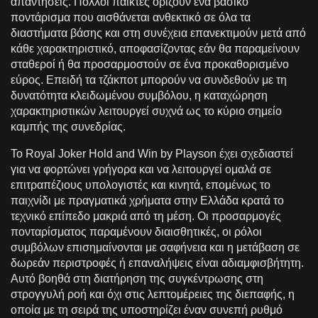
απαντήσεις. Πολλοί παίκτες ορίζουν ένα βασικό
ποντάρισμα που αισθάνεται ανθεκτικό σε όλα τα
διαστήματα βάσης και στη συνέχεια επανεκτιμούν μετά από
κάθε χαρακτηριστικό, αποφασίζοντας εάν θα παραμείνουν
σταθεροί ή θα προσαρμοστούν σε ένα προκαθορισμένο
εύρος. Επειδή τα τζάκποτ μπορούν να συνδεθούν με τη
δυνατότητα κλειδωμένου συμβόλου, η καταχώρηση
χαρακτηριστικών λειτουργεί συχνά ως το κύριο σημείο
καμπής της συνεδρίας.
Το Royal Joker Hold and Win by Playson έχει σχεδιαστεί
για να φορτώνει γρήγορα και να λειτουργεί ομαλά σε
επιτραπέζιους υπολογιστές και κινητά, επομένως το
παιχνίδι με πραγματικά χρήματα στην Ελλάδα κρατά το
τεχνικό επίπεδο μακριά από τη μέση. Οι προσαρμογές
πονταρίσματος παραμένουν διαισθητικές, οι ρόλοι
συμβόλων επισημαίνονται με σαφήνεια και η μετάβαση σε
δωρεάν περιστροφές ή επαναλήψεις είναι αδιαμφισβήτητη.
Αυτό βοηθά στη διατήρηση της συγκέντρωσης στη
στρογγυλή ροή και όχι στις λεπτομέρειες της διεπαφής, η
οποία με τη σειρά της υποστηρίζει έναν συνεπή ρυθμό