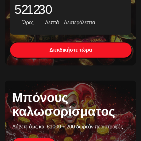
52
12
28
Ώρες
Λεπτά
Δευτερόλεπτα
Διεκδικήστε τώρα
Μπόνους
καλωσορίσματος
Λάβετε έως και €1000 + 200 δωρεάν περιστροφές