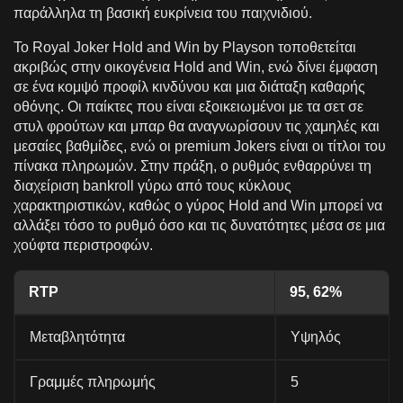
παράλληλα τη βασική ευκρίνεια του παιχνιδιού.
Το Royal Joker Hold and Win by Playson τοποθετείται
ακριβώς στην οικογένεια Hold and Win, ενώ δίνει έμφαση
σε ένα κομψό προφίλ κινδύνου και μια διάταξη καθαρής
οθόνης. Οι παίκτες που είναι εξοικειωμένοι με τα σετ σε
στυλ φρούτων και μπαρ θα αναγνωρίσουν τις χαμηλές και
μεσαίες βαθμίδες, ενώ οι premium Jokers είναι οι τίτλοι του
πίνακα πληρωμών. Στην πράξη, ο ρυθμός ενθαρρύνει τη
διαχείριση bankroll γύρω από τους κύκλους
χαρακτηριστικών, καθώς ο γύρος Hold and Win μπορεί να
αλλάξει τόσο το ρυθμό όσο και τις δυνατότητες μέσα σε μια
χούφτα περιστροφών.
RTP
95, 62%
Μεταβλητότητα
Υψηλός
Γραμμές πληρωμής
5