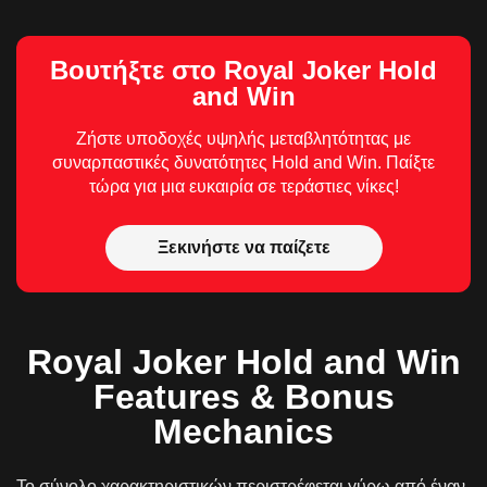
Βουτήξτε στο Royal Joker Hold
and Win
Ζήστε υποδοχές υψηλής μεταβλητότητας με
συναρπαστικές δυνατότητες Hold and Win. Παίξτε
τώρα για μια ευκαιρία σε τεράστιες νίκες!
Ξεκινήστε να παίζετε
Royal Joker Hold and Win
Features & Bonus
Mechanics
Το σύνολο χαρακτηριστικών περιστρέφεται γύρω από έναν