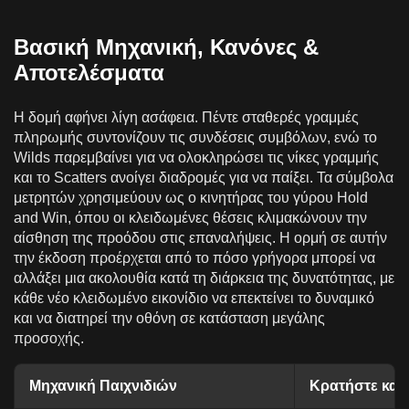
Βασική Μηχανική, Κανόνες &
Αποτελέσματα
Η δομή αφήνει λίγη ασάφεια. Πέντε σταθερές γραμμές
πληρωμής συντονίζουν τις συνδέσεις συμβόλων, ενώ το
Wilds παρεμβαίνει για να ολοκληρώσει τις νίκες γραμμής
και το Scatters ανοίγει διαδρομές για να παίξει. Τα σύμβολα
μετρητών χρησιμεύουν ως ο κινητήρας του γύρου Hold
and Win, όπου οι κλειδωμένες θέσεις κλιμακώνουν την
αίσθηση της προόδου στις επαναλήψεις. Η ορμή σε αυτήν
την έκδοση προέρχεται από το πόσο γρήγορα μπορεί να
αλλάξει μια ακολουθία κατά τη διάρκεια της δυνατότητας, με
κάθε νέο κλειδωμένο εικονίδιο να επεκτείνει το δυναμικό
και να διατηρεί την οθόνη σε κατάσταση μεγάλης
προσοχής.
Μηχανική Παιχνιδιών
Κρατήστε και