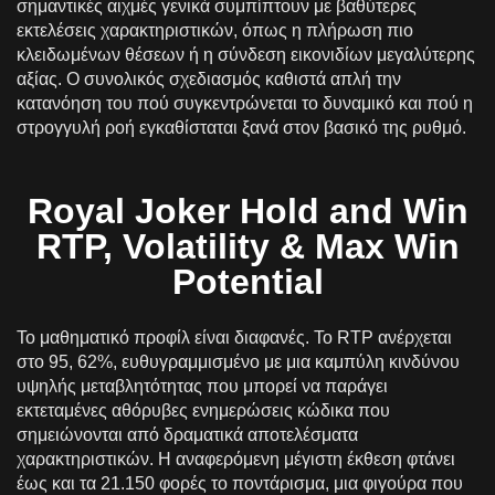
σημαντικές αιχμές γενικά συμπίπτουν με βαθύτερες
εκτελέσεις χαρακτηριστικών, όπως η πλήρωση πιο
κλειδωμένων θέσεων ή η σύνδεση εικονιδίων μεγαλύτερης
αξίας. Ο συνολικός σχεδιασμός καθιστά απλή την
κατανόηση του πού συγκεντρώνεται το δυναμικό και πού η
στρογγυλή ροή εγκαθίσταται ξανά στον βασικό της ρυθμό.
Royal Joker Hold and Win
RTP, Volatility & Max Win
Potential
Το μαθηματικό προφίλ είναι διαφανές. Το RTP ανέρχεται
στο 95, 62%, ευθυγραμμισμένο με μια καμπύλη κινδύνου
υψηλής μεταβλητότητας που μπορεί να παράγει
εκτεταμένες αθόρυβες ενημερώσεις κώδικα που
σημειώνονται από δραματικά αποτελέσματα
χαρακτηριστικών. Η αναφερόμενη μέγιστη έκθεση φτάνει
έως και τα 21.150 φορές το ποντάρισμα, μια φιγούρα που