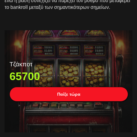
ενώ η βάση συνεχίζει να παρέχει τον ρυθμό που μεταφέρει
το bankroll μεταξύ των σημαντικότερων σημείων.
Τζάκποτ
65700
Παίξε τώρα