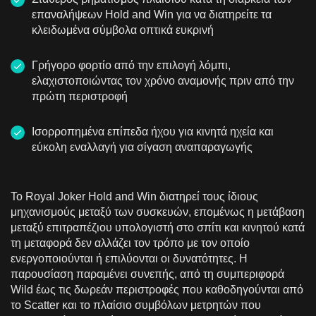
επαναλήψεων Hold and Win για να διατηρείτε τα
κλειδωμένα σύμβολα οπτικά ευκρινή
Γρήγορο φορτίο από την επιλογή λόμπι,
ελαχιστοποιώντας τον χρόνο αναμονής πριν από την
πρώτη περιστροφή
Ισορροπημένα επίπεδα ήχου για κινητά ηχεία και
εύκολη εναλλαγή για σίγαση αναπαραγωγής
Το Royal Joker Hold and Win διατηρεί τους ίδιους
μηχανισμούς μεταξύ των συσκευών, επομένως η μετάβαση
μεταξύ επιτραπέζιου υπολογιστή στο σπίτι και κινητού κατά
τη μεταφορά δεν αλλάζει τον τρόπο με τον οποίο
ενεργοποιούνται ή επιλύονται οι δυνατότητες. Η
παρουσίαση παραμένει συνεπής, από τη συμπεριφορά
Wild έως τις δωρεάν περιστροφές που καθοδηγούνται από
το Scatter και το πλαίσιο συμβόλων μετρητών που