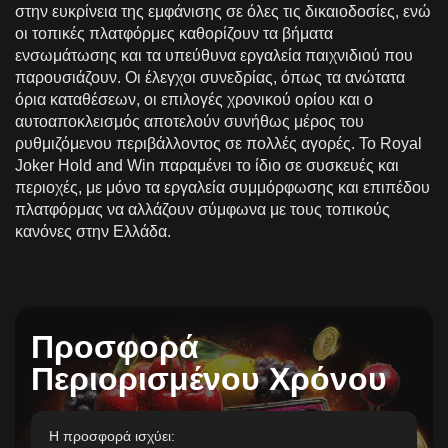
στην ευκρίνεια της εμφάνισης σε όλες τις δικαιοδοσίες, ενώ
οι τοπικές πλατφόρμες καθορίζουν τα βήματα
ενσωμάτωσης και τα υπεύθυνα εργαλεία παιχνιδιού που
παρουσιάζουν. Οι έλεγχοι συνεδρίας, όπως τα ανώτατα
όρια καταθέσεων, οι επιλογές χρονικού ορίου και ο
αυτοαποκλεισμός αποτελούν συνήθως μέρος του
ρυθμιζόμενου περιβάλλοντος σε πολλές αγορές. Το Royal
Joker Hold and Win παραμένει το ίδιο σε συσκευές και
περιοχές, με μόνο τα εργαλεία συμμόρφωσης και επιπέδου
πλατφόρμας να αλλάζουν σύμφωνα με τους τοπικούς
κανόνες στην Ελλάδα.
Προσφορά
Περιορισμένου Χρόνου
Η προσφορά ισχύει: